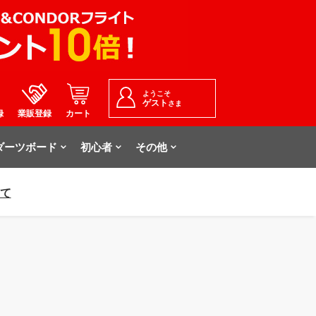
ようこそ
ゲスト
さま
録
業販登録
カート
ダーツボード
初心者
その他
いて