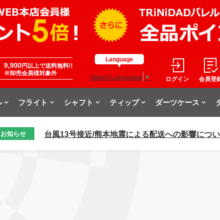
Language
9,900
円以上で送料無料!!
※卸売会員様対象外
Select Language
▼
ログイン
会員登
ル
フライト
シャフト
ティップ
ダーツケース
台風13号接近/熊本地震による配送への影響につ
お知らせ