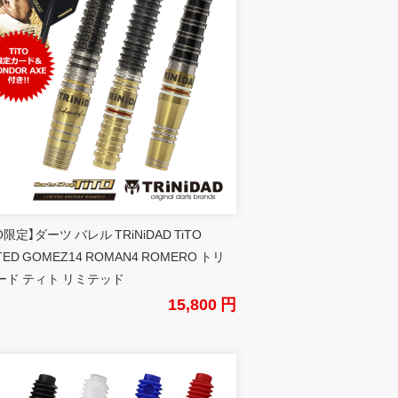
TO限定】ダーツ バレル TRiNiDAD TiTO
ITED GOMEZ14 ROMAN4 ROMERO トリ
ード ティト リミテッド
15,800 円