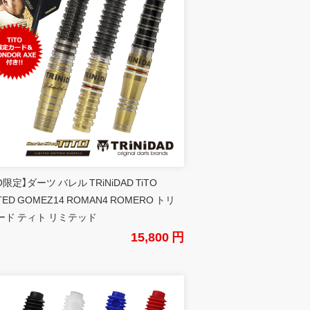
TO限定】ダーツ バレル TRiNiDAD TiTO
ITED GOMEZ14 ROMAN4 ROMERO トリ
ード ティト リミテッド
15,800 円