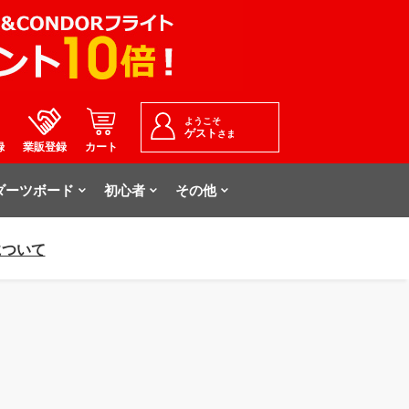
ようこそ
ゲスト
さま
録
業販登録
カート
ダーツボード
初心者
その他
について