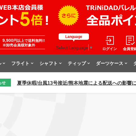
Language
9,900
円以上で送料無料!!
※卸売会員様対象外
Select Language
▼
ログイン
会員登
ル
フライト
シャフト
ティップ
ダーツケース
夏季休暇/台風13号接近/熊本地震による配送への影響
らせ