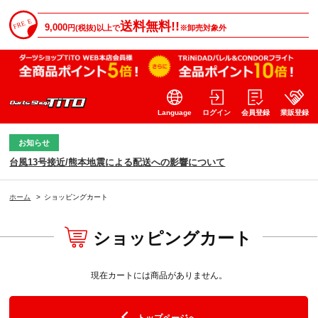
送料無料!!
9,000
円(税抜)以上で
※卸売対象外
Language
ログイン
会員登録
業販登録
お知らせ
台風13号接近/熊本地震による配送への影響について
ホーム
>
ショッピングカート
ショッピングカート
現在カートには商品がありません。
トップページへ