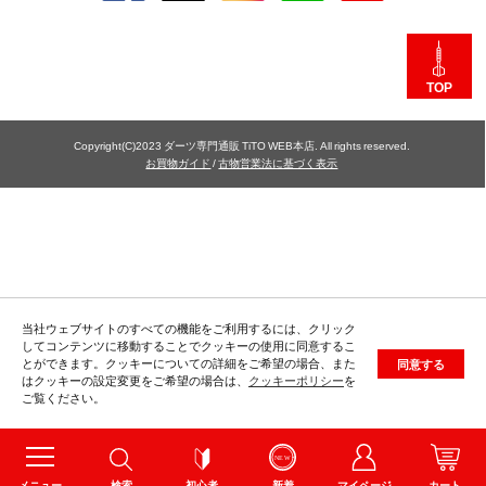
TOP
Copyright(C)2023 ダーツ専門通販 TiTO WEB本店. All rights reserved.
お買物ガイド
/
古物営業法に基づく表示
当社ウェブサイトのすべての機能をご利用するには、クリック
してコンテンツに移動することでクッキーの使用に同意するこ
とができます。クッキーについての詳細をご希望の場合、また
同意する
はクッキーの設定変更をご希望の場合は、
クッキーポリシー
を
ご覧ください。
メニュー
検索
初心者
新着
マイページ
カート