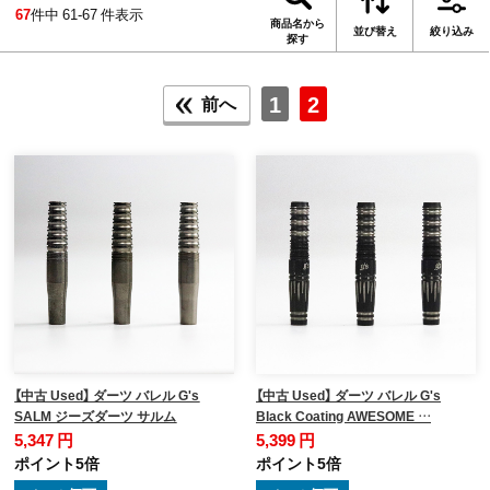
67
件中 61-67 件表示
商品名から
並び替え
絞り込み
探す
1
2
前へ
【中古 Used】 ダーツ バレル G's
【中古 Used】 ダーツ バレル G's
SALM ジーズダーツ サルム
Black Coating AWESOME …
5,347 円
5,399 円
ポイント5倍
ポイント5倍