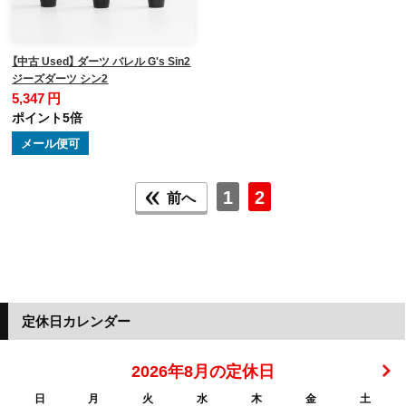
【中古 Used】 ダーツ バレル G's Sin2
ジーズダーツ シン2
5,347 円
ポイント5倍
メール便可
1
2
前へ
定休日カレンダー
2026年8月の定休日
日
月
火
水
木
金
土