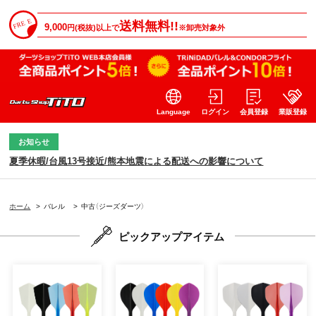
送料無料!!
9,000
円(税抜)以上で
※卸売対象外
Language
ログイン
会員登録
業販登録
お知らせ
夏季休暇/台風13号接近/熊本地震による配送への影響について
ホーム
>
バレル
>
中古（ジーズダーツ）
ピックアップアイテム