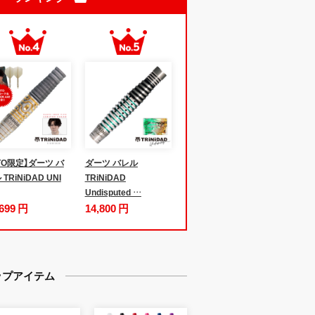
iTO限定】ダーツ バ
ダーツ バレル
TRiNiDAD UNI
TRiNiDAD
Undisputed …
,699 円
14,800 円
ップアイテム