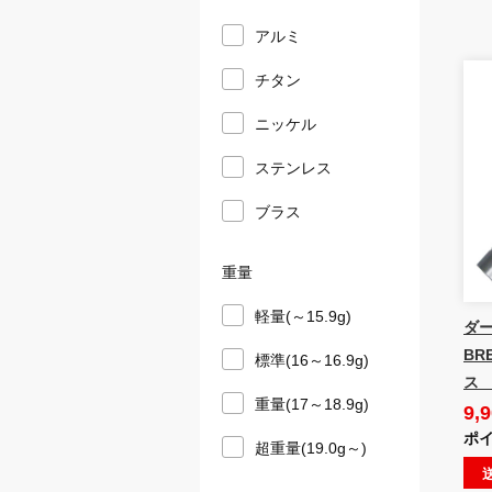
アルミ
チタン
ニッケル
ステンレス
ブラス
重量
軽量(～15.9g)
ダー
BR
標準(16～16.9g)
ス 
重量(17～18.9g)
9,
ポイ
超重量(19.0g～)