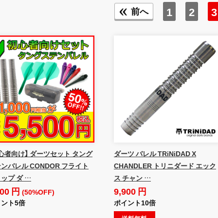
1
2
3
前へ
心者向け】 ダーツセット タング
ダーツ バレル TRiNiDAD X
ンバレル CONDOR フライト
CHANDLER トリニダード エック
ップ ダ …
ス チャン …
500 円
9,900 円
(50%OFF)
ント5倍
ポイント10倍