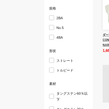
規格
2BA
No.5
ダー
4BA
CON
NAR
1,6
形状
ストレート
トルピード
素材
タングステン60％以
下
タングステン70％