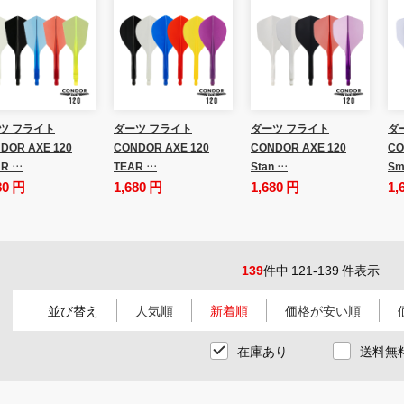
ツ フライト
ダーツ フライト
ダーツ フライト
ダ
DOR AXE 120
CONDOR AXE 120
CONDOR AXE 120
CO
R …
TEAR …
Stan …
Sm
80 円
1,680 円
1,680 円
1,
139
件中 121-139 件表示
並び替え
人気順
新着順
価格が安い順
在庫あり
送料無