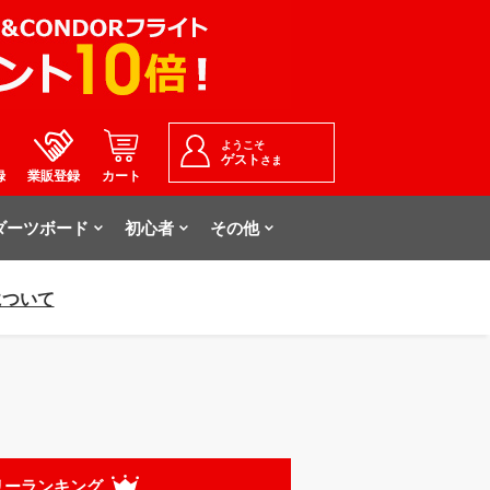
ようこそ
ゲスト
さま
録
業販登録
カート
ダーツボード
初心者
その他
について
リーランキング