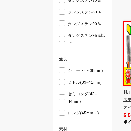
タングステン80％
タングステン90％
タングステン95％以
上
全長
ショート(～38mm)
ミドル(39~41mm)
【初
セミロング(42～
ステ
44mm)
ティ
ロング(45mm～)
5,
ポイ
素材