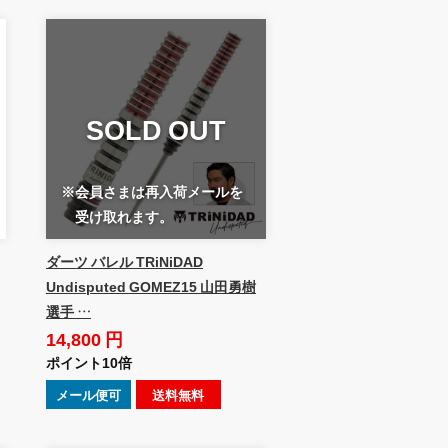
SOLD OUT
※会員さまは再入荷メールを
受け取れます。
ダーツ バレル TRiNiDAD
Undisputed GOMEZ15 山田勇樹
選手 …
14,800 円
ポイント10倍
メール便可
送料無料