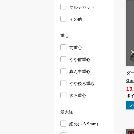
マルチカット
その他
重心
前重心
やや前重心
真ん中重心
ダー
Go
やや後ろ重心
13
後ろ重心
ポイ
メ
最大経
細め(～6.9mm)