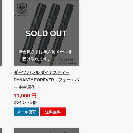
SOLD OUT
※会員さまは再入荷メールを
受け取れます。
ダーツ バレル ダイナスティー
DYNASTY FOREVER フォーエバ
ー 中村周作 …
11,000 円
ポイント5倍
メール便可
送料無料