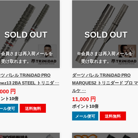
SOLD OUT
SOLD OUT
※会員さまは再入荷メールを
※会員さまは再入荷メールを
受け取れます。
受け取れます。
ツ バレル TRiNiDAD PRO
ダーツ バレル TRiNiDAD PRO
mez13 2BA STEEL トリニダ …
MARQUES2 トリニダード プロ マ
,000 円
ルケ …
11,000 円
ント10倍
ポイント10倍
ール便可
送料無料
メール便可
送料無料