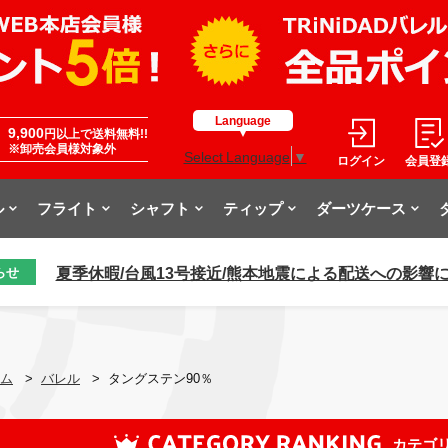
Language
9,900
円以上で送料無料!!
※卸売会員様対象外
Select Language
▼
ログイン
会員登
ル
フライト
シャフト
ティップ
ダーツケース
夏季休暇/台風13号接近/熊本地震による配送への影響
らせ
ム
>
バレル
>
タングステン90％
カテゴ