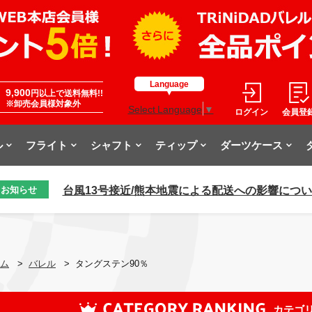
Language
9,900
円以上で送料無料!!
※卸売会員様対象外
Select Language
▼
ログイン
会員登
ル
フライト
シャフト
ティップ
ダーツケース
台風13号接近/熊本地震による配送への影響につ
お知らせ
ム
>
バレル
>
タングステン90％
カテゴ