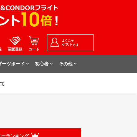
ようこそ
ゲスト
さま
録
業販登録
カート
ダーツボード
初心者
その他
いて
リーランキング