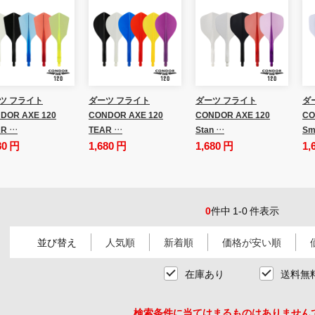
ツ フライト
ダーツ フライト
ダーツ フライト
ダ
DOR AXE 120
CONDOR AXE 120
CONDOR AXE 120
CO
R …
TEAR …
Stan …
Sm
80 円
1,680 円
1,680 円
1,
0
件中 1-0 件表示
並び替え
人気順
新着順
価格が安い順
在庫あり
送料無
検索条件に当てはまるものはありません