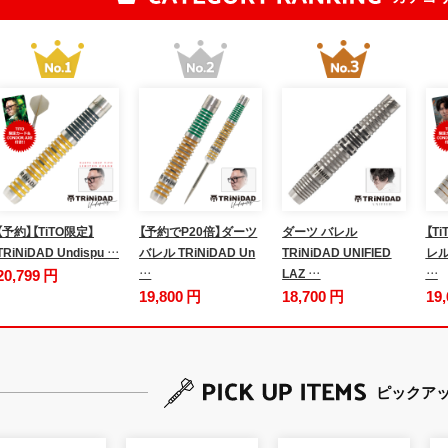
【予約】【TiTO限定】
【予約でP20倍】ダーツ
ダーツ バレル
【T
TRiNiDAD Undispu …
バレル TRiNiDAD Un
TRiNiDAD UNIFIED
レル 
20,799 円
…
LAZ …
…
19,800 円
18,700 円
19
ピックア