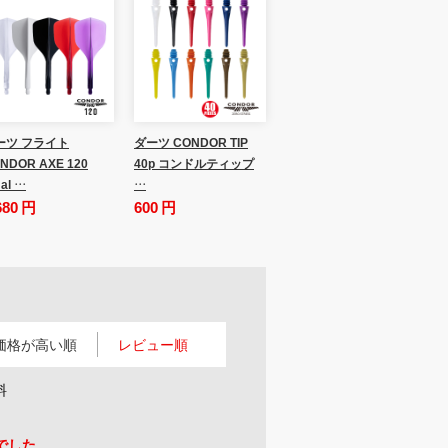
ーツ フライト
ダーツ CONDOR TIP
NDOR AXE 120
40p コンドルティップ
al …
…
680 円
600 円
価格が高い順
レビュー順
料
でした。