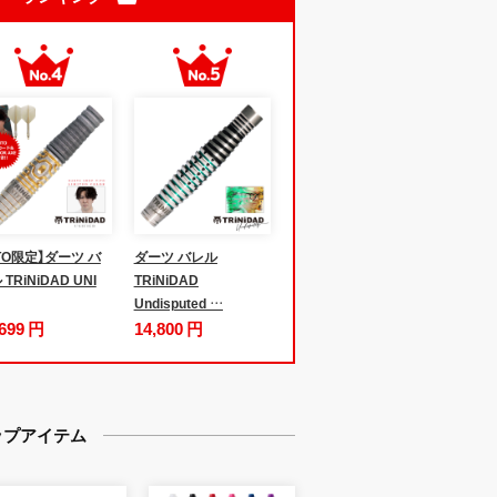
iTO限定】ダーツ バ
ダーツ バレル
TRiNiDAD UNI
TRiNiDAD
Undisputed …
,699 円
14,800 円
ップアイテム