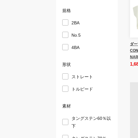
規格
2BA
No.5
ダー
4BA
CON
NAR
1,6
形状
ストレート
トルピード
素材
タングステン60％以
下
タングステン70％