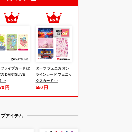
ツライブカード ぼ
ダーツ フェニカ オン
の DARTSLIVE
ラインカード フェニッ
R …
クスカード …
970 円
550 円
ップアイテム