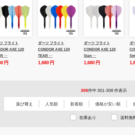
ツ フライト
ダーツ フライト
ダーツ フライト
ダ
DOR AXE 120
CONDOR AXE 120
CONDOR AXE 120
CO
R …
TEAR …
Stan …
Sm
80 円
1,680 円
1,680 円
1,
308
件中 301-308 件表示
並び替え
人気順
新着順
価格が安い順
在庫あり
送料無