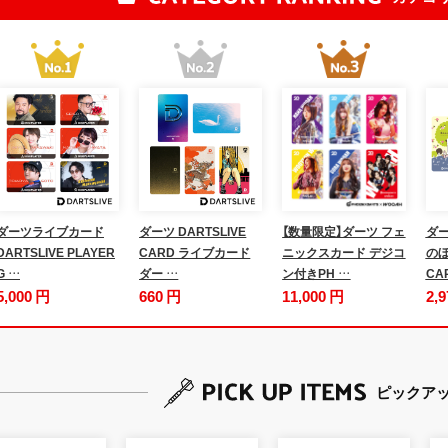
ダーツライブカード
ダーツ DARTSLIVE
【数量限定】ダーツ フェ
ダー
DARTSLIVE PLAYER
CARD ライブカード
ニックスカード デジコ
のぼ
G …
ダー …
ン付きPH …
CA
5,000 円
660 円
11,000 円
2,
ピックア