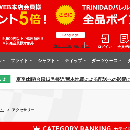
Language
9,900
円以上で送料無料!!
※卸売会員様対象外
Select Language
▼
ログイン
会員登
ル
フライト
シャフト
ティップ
ダーツケース
夏季休暇/台風13号接近/熊本地震による配送への影響
らせ
ム
>
アクセサリー
カテゴ