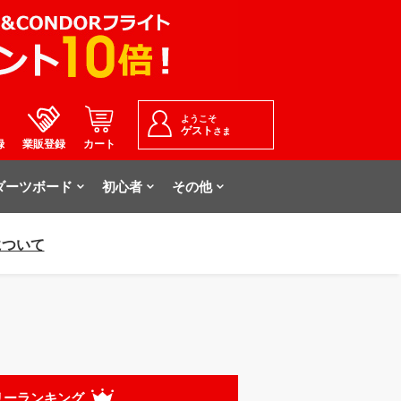
ようこそ
ゲスト
さま
録
業販登録
カート
ダーツボード
初心者
その他
について
リーランキング