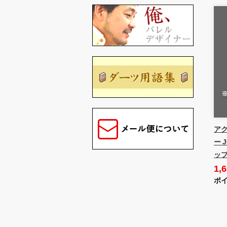
アク
ー 
ップ
1,
ポイ