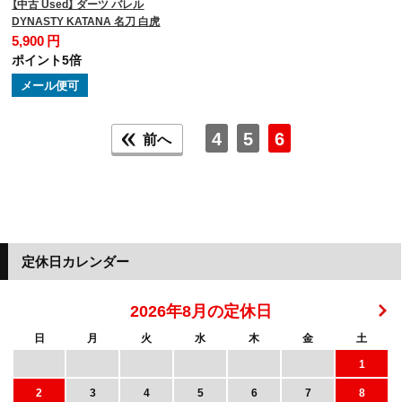
【中古 Used】 ダーツ バレル
DYNASTY KATANA 名刀 白虎
5,900 円
ポイント5倍
メール便可
4
5
6
前へ
定休日カレンダー
2026年8月の定休日
日
月
火
水
木
金
土
1
2
3
4
5
6
7
8