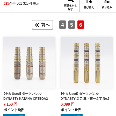
325
件中 301-325 件表示
商品名から
並び替え
絞り込み
探す
4
5
6
前へ
【中古 Used】 ダーツ バレル
【中古 Used】 ダーツ バレル
DYNASTY KATANA ORTEGA2
DYNASTY 名刀 真・菊一文字 No.5
7,150 円
6,399 円
ポイント5倍
ポイント5倍