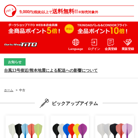
送料無料!!
9,000
円(税抜)以上で
※卸売対象外
Language
ログイン
会員登録
業販登録
お知らせ
台風13号接近/熊本地震による配送への影響について
ホーム
>
中古
ピックアップアイテム