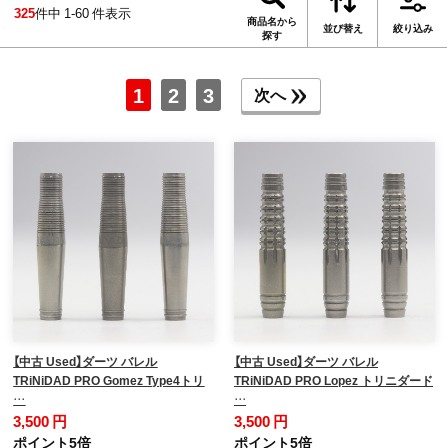
325
件中 1-60 件表示
商品名から
並び替え
絞り込み
探す
1
2
3
次へ
【中古 Used】ダーツ バレル
【中古 Used】ダーツ バレル
TRiNiDAD PRO Gomez Type4トリ
TRiNiDAD PRO Lopez トリニダード
…
…
3,500 円
3,500 円
ポイント5倍
ポイント5倍