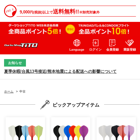
送料無料!!
9,000
円(税抜)以上で
※卸売対象外
Language
ログイン
会員登録
業販登録
お知らせ
夏季休暇/台風13号接近/熊本地震による配送への影響について
ホーム
>
中古
ピックアップアイテム