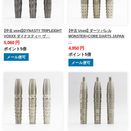
【中古 used】DYNASTY TRIPLEIGHT
【中古 Used】 ダーツ バレル
VOXXX ダイナスティー ヴ …
MONSTER×CORE DARTS JAPAN
…
5,060 円
4,950 円
ポイント5倍
ポイント5倍
メール便可
メール便可