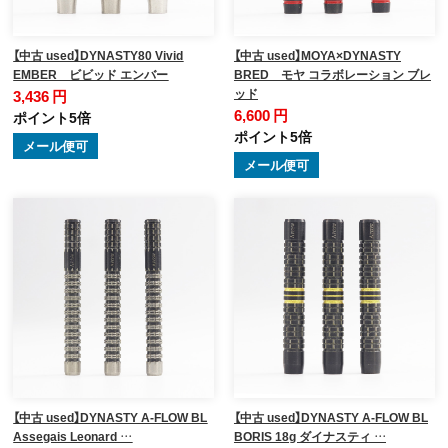
【中古 used】DYNASTY80 Vivid
【中古 used】MOYA×DYNASTY
EMBER ビビッド エンバー
BRED モヤ コラボレーション ブレ
ッド
3,436 円
6,600 円
ポイント5倍
ポイント5倍
メール便可
メール便可
【中古 used】DYNASTY A-FLOW BL
【中古 used】DYNASTY A-FLOW BL
Assegais Leonard …
BORIS 18g ダイナスティ …