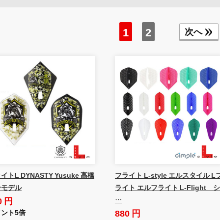
1
2
次へ
イトL DYNASTY Yusuke 高橋
フライト L-style エルスタイル L
介モデル
ライト エルフライト L-Flight シ
0 円
…
880 円
ント5倍