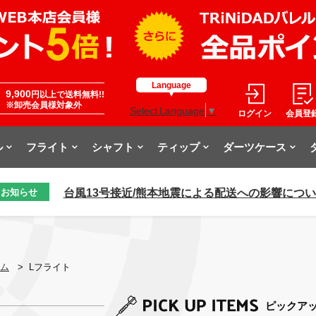
Language
9,900
円以上で送料無料!!
※卸売会員様対象外
Select Language
▼
ログイン
会員登
ル
フライト
シャフト
ティップ
ダーツケース
台風13号接近/熊本地震による配送への影響につ
お知らせ
ム
>
Lフライト
ピックア