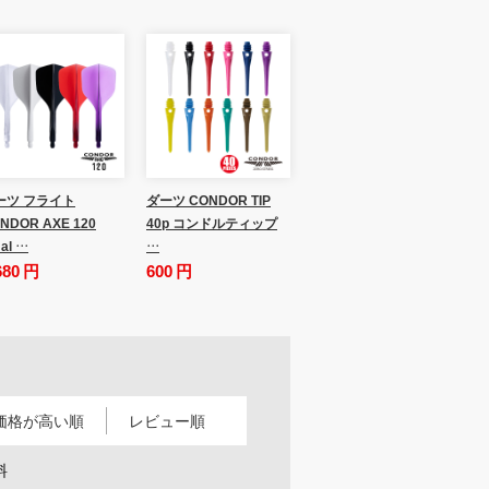
ーツ フライト
ダーツ CONDOR TIP
NDOR AXE 120
40p コンドルティップ
al …
…
680 円
600 円
価格が高い順
レビュー順
料