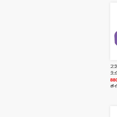
フラ
ライ
88
ポイ