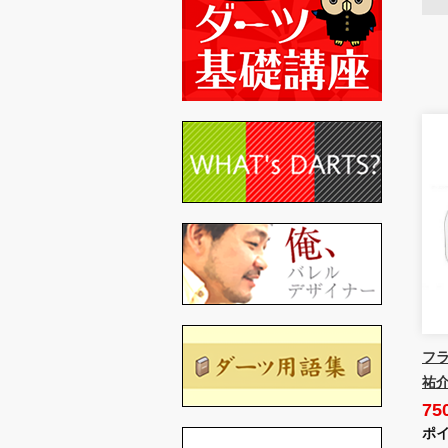
フラ
祐
75
ポイ