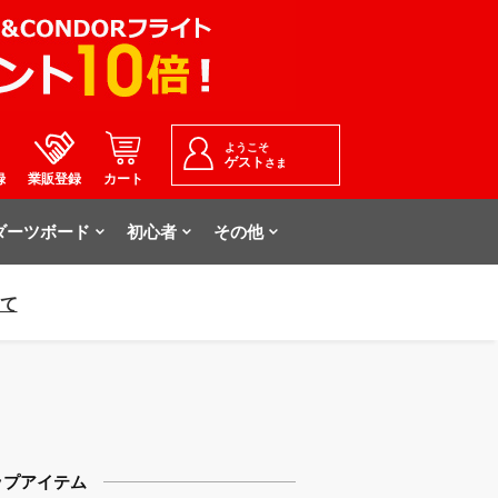
ようこそ
ゲスト
さま
録
業販登録
カート
ダーツボード
初心者
その他
いて
ップアイテム