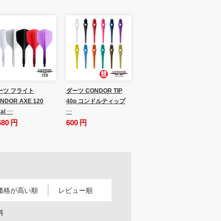
ーツ フライト
ダーツ CONDOR TIP
NDOR AXE 120
40p コンドルティップ
al …
…
680 円
600 円
価格が高い順
レビュー順
料