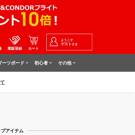
ようこそ
ゲスト
さま
録
業販登録
カート
ダーツボード
初心者
その他
いて
ップアイテム