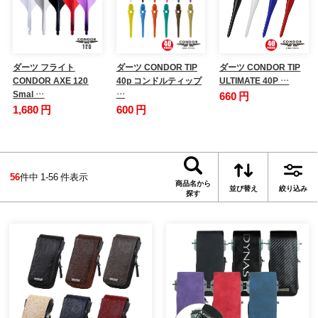
ダーツ フライト
ダーツ CONDOR TIP
ダーツ CONDOR TIP
CONDOR AXE 120
40p コンドルティップ
ULTIMATE 40P …
Smal …
…
660 円
1,680 円
600 円
56
件中 1-56 件表示
商品名から
並び替え
絞り込み
探す