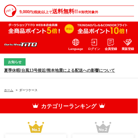
送料無料!!
9,000
円(税抜)以上で
※卸売対象外
Language
ログイン
会員登録
業販登録
お知らせ
夏季休暇/台風13号接近/熊本地震による配送への影響について
ホーム
>
ダーツケース
カテゴリーランキング