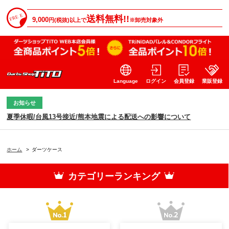
送料無料!!
9,000
円(税抜)以上で
※卸売対象外
Language
ログイン
会員登録
業販登録
お知らせ
夏季休暇/台風13号接近/熊本地震による配送への影響について
ホーム
>
ダーツケース
カテゴリーランキング