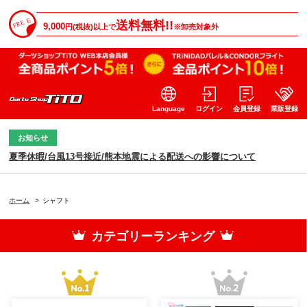
送料無料!!
9,000
円(税抜)以上で
※卸売対象外
Language
ログイン
会員登録
業販登録
お知らせ
夏季休暇/台風13号接近/熊本地震による配送への影響について
ホーム
>
シャフト
カテゴリーランキング