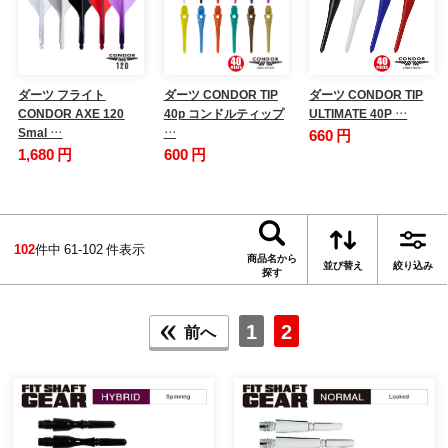
ダーツ フライト
ダーツ CONDOR TIP
ダーツ CONDOR TIP
CONDOR AXE 120
40p コンドルティップ
ULTIMATE 40P …
Smal …
…
660 円
1,680 円
600 円
102
件中 61-102 件表示
商品名から
並び替え
絞り込み
探す
1
2
前へ