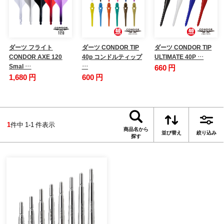
ダーツ フライト
ダーツ CONDOR TIP
ダーツ CONDOR TIP
CONDOR AXE 120
40p コンドルティップ
ULTIMATE 40P …
Smal …
…
660 円
1,680 円
600 円
1
件中 1-1 件表示
商品名から
並び替え
絞り込み
探す