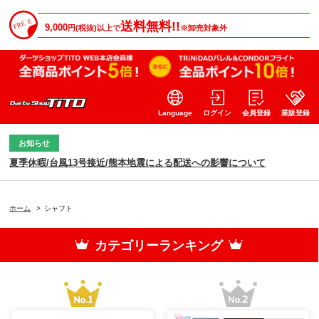
送料無料!!
9,000
円(税抜)以上で
※卸売対象外
Language
ログイン
会員登録
業販登録
お知らせ
夏季休暇/台風13号接近/熊本地震による配送への影響について
ホーム
>
シャフト
カテゴリーランキング