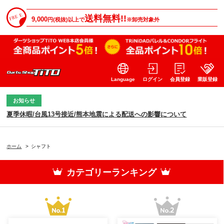
送料無料!!
9,000
円(税抜)以上で
※卸売対象外
Language
ログイン
会員登録
業販登録
お知らせ
夏季休暇/台風13号接近/熊本地震による配送への影響について
ホーム
>
シャフト
カテゴリーランキング