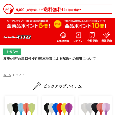
送料無料!!
9,000
円(税抜)以上で
※卸売対象外
Language
ログイン
会員登録
業販登録
お知らせ
夏季休暇/台風13号接近/熊本地震による配送への影響について
ホーム
>
ティガ
ピックアップアイテム