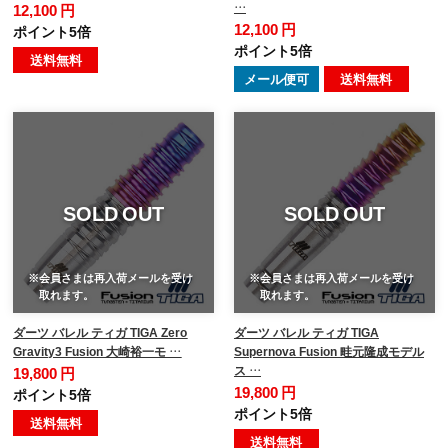
…
12,100 円
12,100 円
ポイント5倍
ポイント5倍
送料無料
メール便可
送料無料
SOLD OUT
SOLD OUT
※会員さまは再入荷メールを受け
※会員さまは再入荷メールを受け
取れます。
取れます。
ダーツ バレル ティガ TIGA Zero
ダーツ バレル ティガ TIGA
Gravity3 Fusion 大崎裕一モ …
Supernova Fusion 畦元隆成モデル
ス …
19,800 円
19,800 円
ポイント5倍
ポイント5倍
送料無料
送料無料