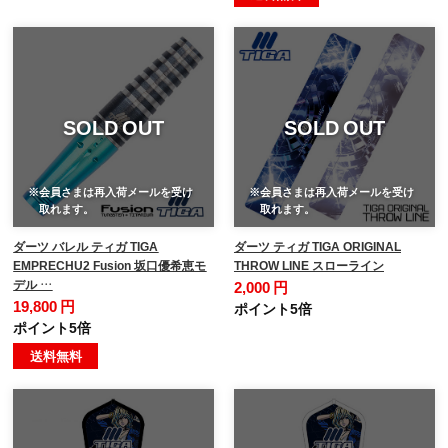
SOLD OUT
SOLD OUT
※会員さまは再入荷メールを受け
※会員さまは再入荷メールを受け
取れます。
取れます。
ダーツ バレル ティガ TIGA
ダーツ ティガ TIGA ORIGINAL
EMPRECHU2 Fusion 坂口優希恵モ
THROW LINE スローライン
デル …
2,000 円
19,800 円
ポイント5倍
ポイント5倍
送料無料