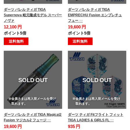
ダーツ バレル ティガ TIGA
ダーツ バレル ティガ TIGA
Supernova 畦元隆成モデル スーパー
EMPRECHU Fusion エンプレチュ
ノヴァ
フュー …
12,100 円
19,600 円
ポイント5倍
ポイント5倍
送料無料
送料無料
SOLD OUT
SOLD OUT
※会員さまは再入荷メールを受け
※会員さまは再入荷メールを受け
取れます。
取れます。
ダーツ バレル ティガ TIGA Magical2
ダーツ ティガ Fitフライト フィット
Fusion マジカル2 フュージ …
TIGA LADIES & GIRLS FL …
19,600 円
935 円