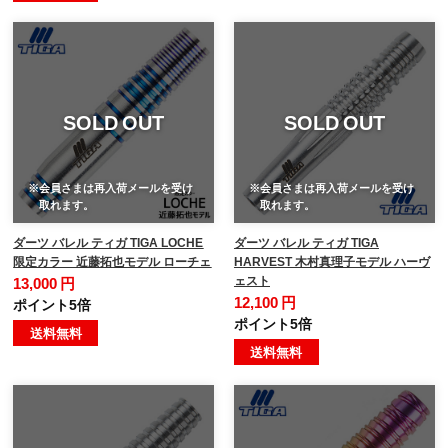
SOLD OUT
SOLD OUT
※会員さまは再入荷メールを受け
※会員さまは再入荷メールを受け
取れます。
取れます。
ダーツ バレル ティガ TIGA LOCHE
ダーツ バレル ティガ TIGA
限定カラー 近藤拓也モデル ローチェ
HARVEST 木村真理子モデル ハーヴ
ェスト
13,000 円
12,100 円
ポイント5倍
ポイント5倍
送料無料
送料無料