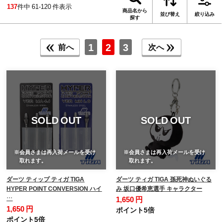
137
件中 61-120 件表示
商品名から
並び替え
絞り込み
探す
1
2
3
前へ
次へ
SOLD OUT
SOLD OUT
※会員さまは再入荷メールを受け
※会員さまは再入荷メールを受け
取れます。
取れます。
ダーツ ティップ ティガ TIGA
ダーツ ティガ TIGA 孫死神ぬいぐる
HYPER POINT CONVERSION ハイ
み 坂口優希恵選手 キャラクター
…
1,650 円
1,650 円
ポイント5倍
ポイント5倍