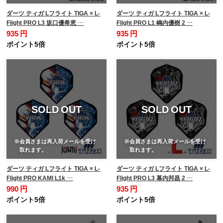
ダーツ ティガ Lフライト TIGA × L-
ダーツ ティガ Lフライト TIGA × L-
Flight PRO L3 坂口優希恵 …
Flight PRO L1 嶋内優樹 2 …
935 円
935 円
ポイント5倍
ポイント5倍
SOLD OUT
SOLD OUT
※会員さまは再入荷メールを受け
※会員さまは再入荷メールを受け
取れます。
取れます。
ダーツ ティガ Lフライト TIGA × L-
ダーツ ティガ Lフライト TIGA × L-
Flight PRO KAMI L1k …
Flight PRO L3 幕内邦昌 2 …
990 円
935 円
ポイント5倍
ポイント5倍