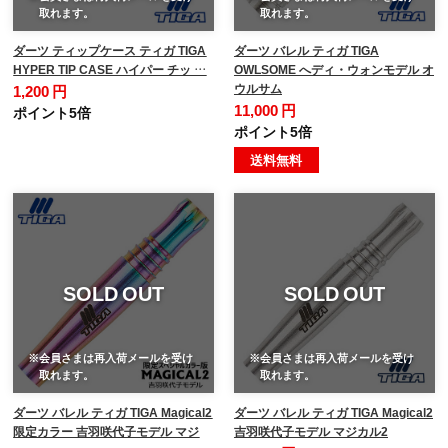
取れます。
取れます。
ダーツ ティップケース ティガ TIGA
ダーツ バレル ティガ TIGA
HYPER TIP CASE ハイパー チッ …
OWLSOME へディ・ウォンモデル オ
ウルサム
1,200 円
11,000 円
ポイント5倍
ポイント5倍
送料無料
SOLD OUT
SOLD OUT
※会員さまは再入荷メールを受け
※会員さまは再入荷メールを受け
取れます。
取れます。
ダーツ バレル ティガ TIGA Magical2
ダーツ バレル ティガ TIGA Magical2
限定カラー 吉羽咲代子モデル マジ
吉羽咲代子モデル マジカル2