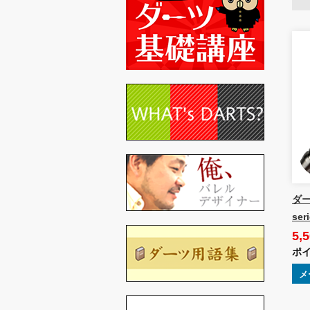
ダーツ
se
5,
ポイ
メ