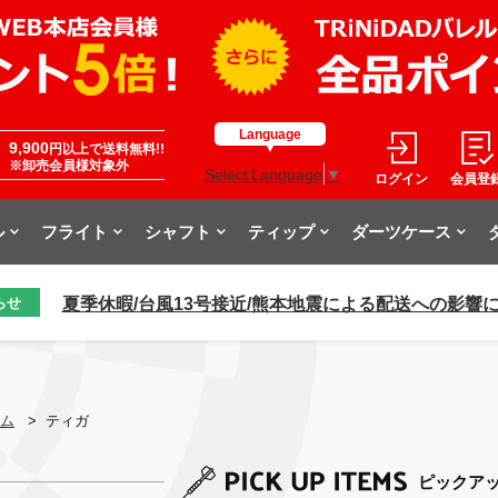
Language
9,900
円以上で送料無料!!
※卸売会員様対象外
Select Language
▼
ログイン
会員登
ル
フライト
シャフト
ティップ
ダーツケース
夏季休暇/台風13号接近/熊本地震による配送への影響
らせ
ム
>
ティガ
ピックア