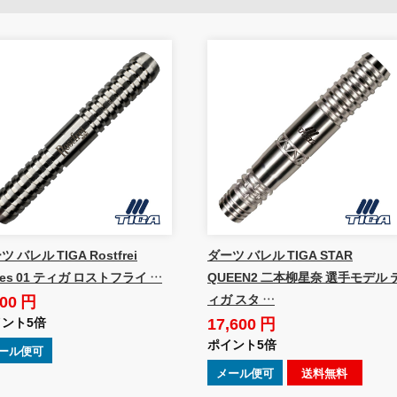
 バレル TIGA Rostfrei
ダーツ バレル TIGA STAR
ries 01 ティガ ロストフライ …
QUEEN2 二本柳星奈 選手モデル 
500 円
ィガ スタ …
17,600 円
ント5倍
ポイント5倍
ール便可
メール便可
送料無料