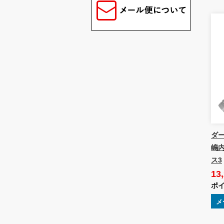
ダー
嶋内
ス3
13
ポイ
メ