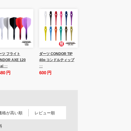
ーツ フライト
ダーツ CONDOR TIP
NDOR AXE 120
40p コンドルティップ
al …
…
680 円
600 円
価格が高い順
レビュー順
料