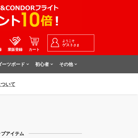
ようこそ
ゲスト
さま
録
業販登録
カート
ダーツボード
初心者
その他
について
ップアイテム