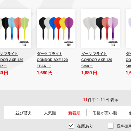
ツ フライト
ダーツ フライト
ダーツ フライト
ダ
DOR AXE 120
CONDOR AXE 120
CONDOR AXE 120
CO
R …
TEAR …
Stan …
Sm
80 円
1,680 円
1,680 円
1,
11
件中 1-11 件表示
並び替え
人気順
新着順
価格が安い順
在庫あり
送料無