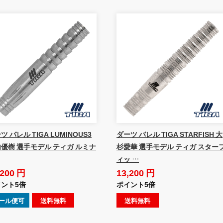
ツ バレル TIGA LUMINOUS3
ダーツ バレル TIGA STARFISH 大
優樹 選手モデル ティガ ルミナ
杉愛華 選手モデル ティガ スター
ィッ …
,200 円
13,200 円
ント5倍
ポイント5倍
ール便可
送料無料
送料無料