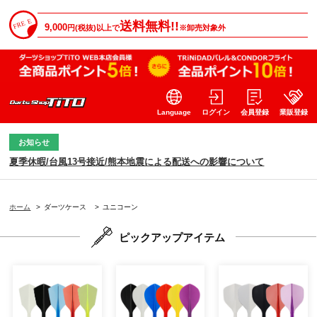
送料無料!!
9,000
円(税抜)以上で
※卸売対象外
Language
ログイン
会員登録
業販登録
お知らせ
夏季休暇/台風13号接近/熊本地震による配送への影響について
ホーム
>
ダーツケース
>
ユニコーン
ピックアップアイテム