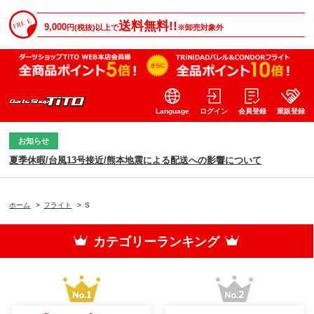
送料無料!!
9,000
円(税抜)以上で
※卸売対象外
Language
ログイン
会員登録
業販登録
お知らせ
夏季休暇/台風13号接近/熊本地震による配送への影響について
ホーム
>
フライト
>
S
カテゴリーランキング