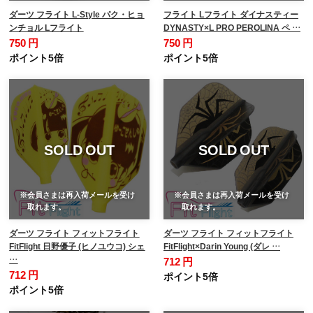
ダーツ フライト L-Style パク・ヒョ
フライト Lフライト ダイナスティー
ンチョル Lフライト
DYNASTY×L PRO PEROLINA ペ …
750 円
750 円
ポイント5倍
ポイント5倍
SOLD OUT
SOLD OUT
※会員さまは再入荷メールを受け
※会員さまは再入荷メールを受け
取れます。
取れます。
ダーツ フライト フィットフライト
ダーツ フライト フィットフライト
FitFlight 日野優子 (ヒノユウコ) シェ
FitFlight×Darin Young (ダレ …
…
712 円
712 円
ポイント5倍
ポイント5倍