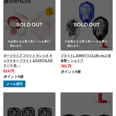
SOLD OUT
SOLD OUT
※会員さまは再入荷メールを受け
※会員さまは再入荷メールを受け
取れます。
取れます。
ダーツライブ フライト サンリオ キ
フライトL JONNY'S CLUB ver.2 安
ャラクター フライト＆DARTSLIVE
食賢一 シェイプ
テーマ 折 …
781 円
814 円
ポイント5倍
ポイント5倍
メール便可