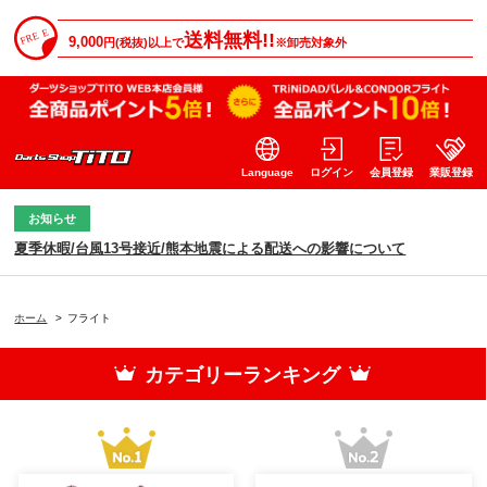
送料無料!!
9,000
円(税抜)以上で
※卸売対象外
Language
ログイン
会員登録
業販登録
お知らせ
夏季休暇/台風13号接近/熊本地震による配送への影響について
ホーム
>
フライト
カテゴリーランキング