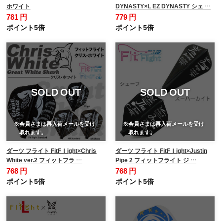
ホワイト
DYNASTY×L EZ DYNASTY シェ …
781 円
779 円
ポイント5倍
ポイント5倍
SOLD OUT
SOLD OUT
※会員さまは再入荷メールを受け
※会員さまは再入荷メールを受け
取れます。
取れます。
ダーツ フライト FitFｌight×Chris
ダーツ フライト FitFｌight×Justin
White ver.2 フィットフラ …
Pipe 2 フィットフライト ジ …
768 円
768 円
ポイント5倍
ポイント5倍