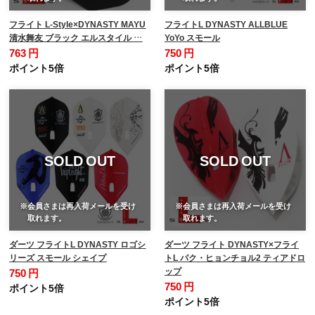
フライト L-Style×DYNASTY MAYU
フライトL DYNASTY ALLBLUE
清水舞友 ブラック エルスタイル …
YoYo スモール
763 円
750 円
ポイント5倍
ポイント5倍
SOLD OUT
SOLD OUT
※会員さまは再入荷メールを受け
※会員さまは再入荷メールを受け
取れます。
取れます。
ダーツ フライトL DYNASTY ロゴシ
ダーツ フライト DYNASTY×フライ
リーズ スモール シェイプ
トL パク・ヒョンチョル2 ティアドロ
ップ
750 円
750 円
ポイント5倍
ポイント5倍