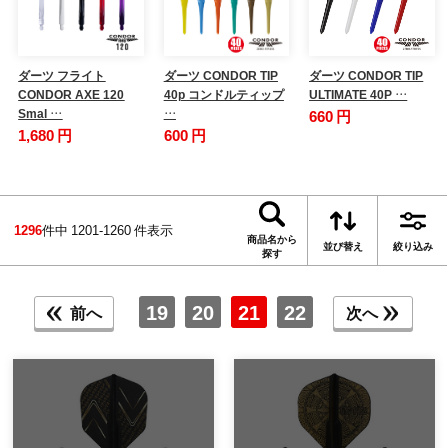
ダーツ フライト
ダーツ CONDOR TIP
ダーツ CONDOR TIP
CONDOR AXE 120
40p コンドルティップ
ULTIMATE 40P …
Smal …
…
660 円
1,680 円
600 円
1296
件中 1201-1260 件表示
商品名から
並び替え
絞り込み
探す
19
20
21
22
前へ
次へ