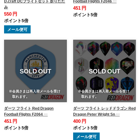
D.craft DCフライトセット 折りたた
Football Flights F2046 …
み
451 円
550 円
ポイント5倍
ポイント5倍
メール便可
SOLD OUT
SOLD OUT
※会員さまは再入荷メールを受け
※会員さまは再入荷メールを受け
取れます。
取れます。
ダーツ フライト Red Dragon
ダーツ フライト レッドドラゴン Red
Football Flights F2064 …
Dragon Peter Wright Sn …
451 円
400 円
ポイント5倍
ポイント5倍
メール便可