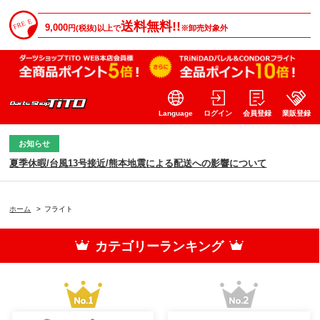
送料無料!!
9,000
円(税抜)以上で
※卸売対象外
Language
ログイン
会員登録
業販登録
お知らせ
夏季休暇/台風13号接近/熊本地震による配送への影響について
ホーム
>
フライト
カテゴリーランキング