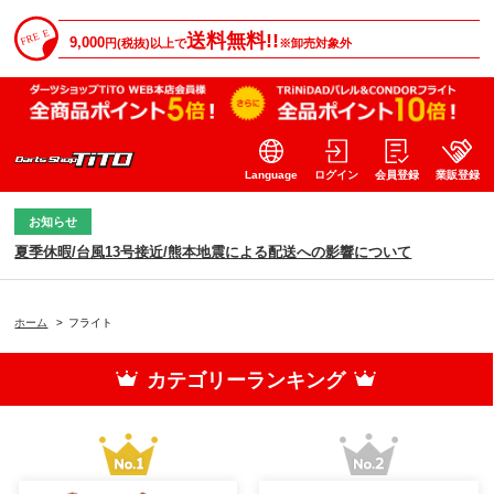
送料無料!!
9,000
円(税抜)以上で
※卸売対象外
Language
ログイン
会員登録
業販登録
お知らせ
夏季休暇/台風13号接近/熊本地震による配送への影響について
ホーム
>
フライト
カテゴリーランキング