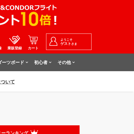
ようこそ
ゲスト
さま
録
業販登録
カート
ダーツボード
初心者
その他
について
リーランキング