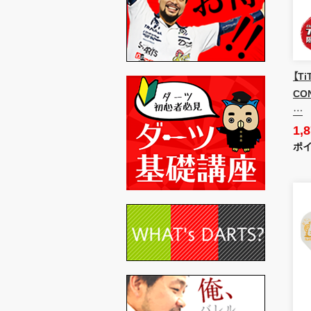
【T
CON
…
1,
ポイ