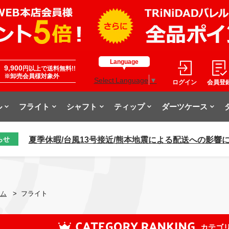
Language
9,900
円以上で送料無料!!
※卸売会員様対象外
Select Language
▼
ログイン
会員登
ル
フライト
シャフト
ティップ
ダーツケース
夏季休暇/台風13号接近/熊本地震による配送への影響
らせ
ム
>
フライト
カテゴ