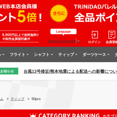
Language
9,900
円以上で送料無料!!
※卸売会員様対象外
Select Language
▼
ログイン
会員登
ル
フライト
シャフト
ティップ
ダーツケース
台風13号接近/熊本地震による配送への影響につ
お知らせ
ム
>
ティップ
>
50pcs
カテゴ