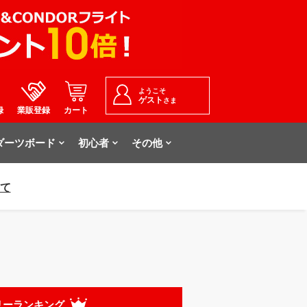
ようこそ
ゲスト
さま
録
業販登録
カート
ダーツボード
初心者
その他
いて
リーランキング