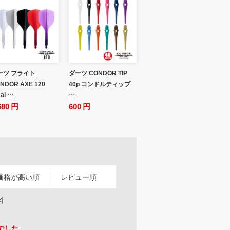
ーツ フライト
ダーツ CONDOR TIP
NDOR AXE 120
40p コンドルティップ
al …
…
680 円
600 円
価格が高い順
レビュー順
料
でした。