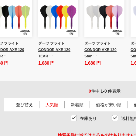
ツ フライト
ダーツ フライト
ダーツ フライト
ダ
DOR AXE 120
CONDOR AXE 120
CONDOR AXE 120
CO
R …
TEAR …
Stan …
Sm
80 円
1,680 円
1,680 円
1,
0
件中 1-0 件表示
並び替え
人気順
新着順
価格が安い順
在庫あり
送料無
検索条件に当てはまるものはありません