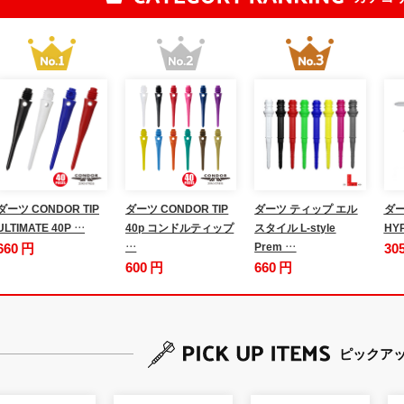
ダーツ CONDOR TIP
ダーツ CONDOR TIP
ダーツ ティップ エル
ダー
ULTIMATE 40P …
40p コンドルティップ
スタイル L-style
HY
660 円
…
Prem …
30
600 円
660 円
ピックア