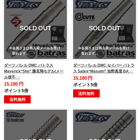
SOLD OUT
SOLD OUT
※会員さまは再入荷メールを受け
※会員さまは再入荷メールを受け
取れます。
取れます。
ダーツ バレル DMC バトラス
ダーツ バレル DMC セイバー バトラ
Maverick“Sho” 勝見翔モデル(メー
ス Sabre“Masumi” 知野真澄 BA …
ル便不 …
15,180 円
15,180 円
ポイント5倍
ポイント5倍
送料無料
送料無料