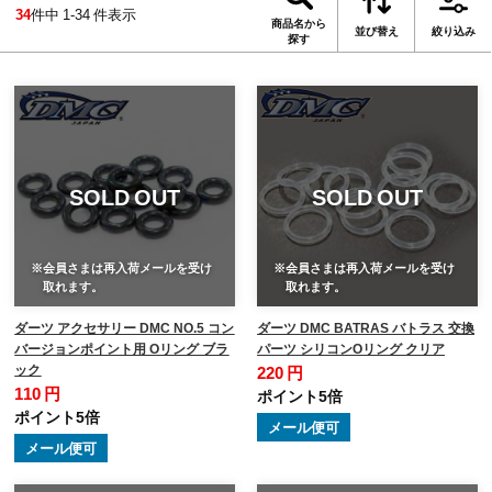
34
件中 1-34 件表示
商品名から
並び替え
絞り込み
探す
SOLD OUT
SOLD OUT
※会員さまは再入荷メールを受け
※会員さまは再入荷メールを受け
取れます。
取れます。
ダーツ アクセサリー DMC NO.5 コン
ダーツ DMC BATRAS バトラス 交換
バージョンポイント用 Oリング ブラ
パーツ シリコンOリング クリア
ック
220 円
110 円
ポイント5倍
ポイント5倍
メール便可
メール便可