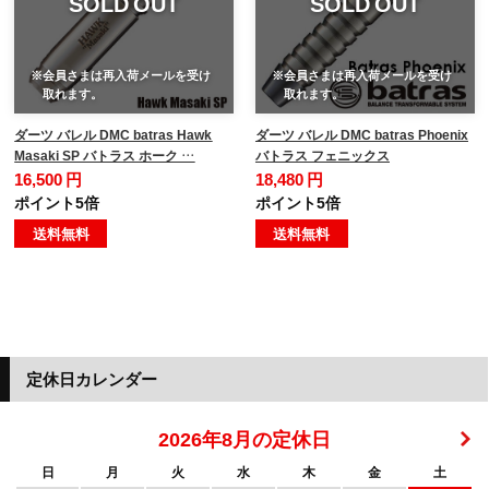
SOLD OUT
SOLD OUT
※会員さまは再入荷メールを受け
※会員さまは再入荷メールを受け
取れます。
取れます。
ダーツ バレル DMC batras Hawk
ダーツ バレル DMC batras Phoenix
Masaki SP バトラス ホーク …
バトラス フェニックス
16,500 円
18,480 円
ポイント5倍
ポイント5倍
送料無料
送料無料
定休日カレンダー
2026年8月の定休日
日
月
火
水
木
金
土