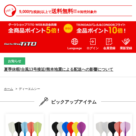
送料無料!!
9,000
円(税抜)以上で
※卸売対象外
Language
ログイン
会員登録
業販登録
お知らせ
夏季休暇/台風13号接近/熊本地震による配送への影響について
ホーム
>
ディーエムシー
ピックアップアイテム