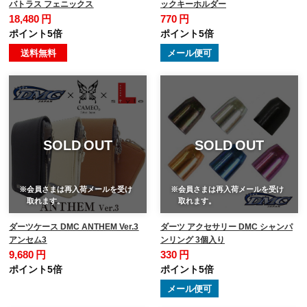
バトラス フェニックス
ックキーホルダー
18,480 円
770 円
ポイント5倍
ポイント5倍
送料無料
メール便可
SOLD OUT
SOLD OUT
※会員さまは再入荷メールを受け
※会員さまは再入荷メールを受け
取れます。
取れます。
ダーツケース DMC ANTHEM Ver.3
ダーツ アクセサリー DMC シャンパ
アンセム3
ンリング 3個入り
9,680 円
330 円
ポイント5倍
ポイント5倍
メール便可