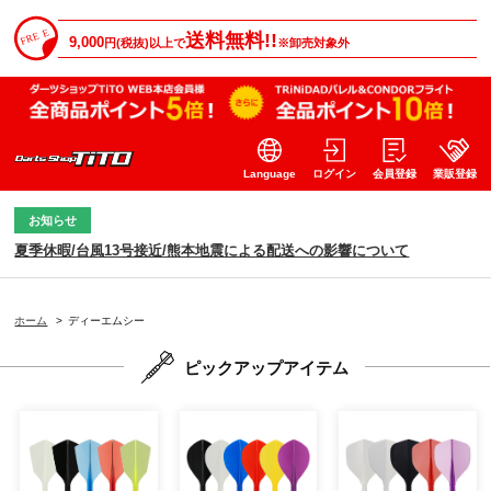
送料無料!!
9,000
円(税抜)以上で
※卸売対象外
Language
ログイン
会員登録
業販登録
お知らせ
夏季休暇/台風13号接近/熊本地震による配送への影響について
ホーム
>
ディーエムシー
ピックアップアイテム