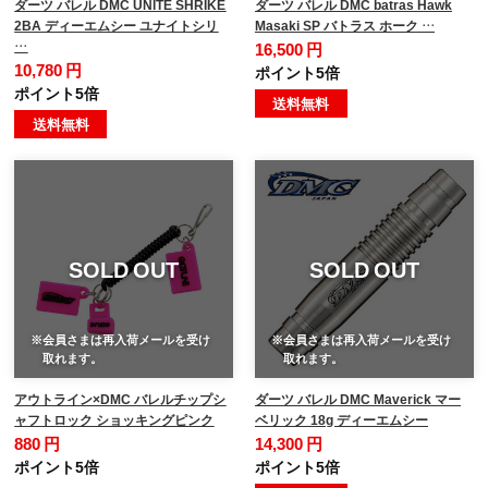
ダーツ バレル DMC UNITE SHRIKE
ダーツ バレル DMC batras Hawk
2BA ディーエムシー ユナイトシリ
Masaki SP バトラス ホーク …
…
16,500 円
10,780 円
ポイント5倍
ポイント5倍
送料無料
送料無料
SOLD OUT
SOLD OUT
※会員さまは再入荷メールを受け
※会員さまは再入荷メールを受け
取れます。
取れます。
アウトライン×DMC バレルチップシ
ダーツ バレル DMC Maverick マー
ャフトロック ショッキングピンク
ベリック 18g ディーエムシー
880 円
14,300 円
ポイント5倍
ポイント5倍