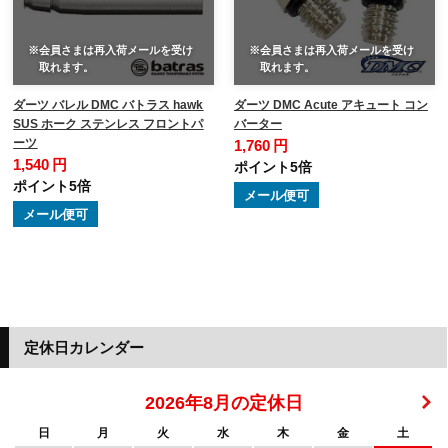
※会員さまは再入荷メールを受け
※会員さまは再入荷メールを受け
取れます。
取れます。
ダーツ バレル DMC バトラス hawk
ダーツ DMC Acute アキュート コン
SUS ホーク ステンレス フロントパ
バーター
ーツ
1,760 円
1,540 円
ポイント5倍
ポイント5倍
メール便可
メール便可
定休日カレンダー
2026年8月の定休日
日
月
火
水
木
金
土