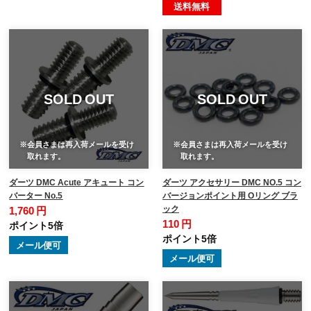
送料無料
SOLD OUT
SOLD OUT
※会員さまは再入荷メールを受け
※会員さまは再入荷メールを受け
取れます。
取れます。
ダーツ DMC Acute アキュート コン
ダーツ アクセサリー DMC NO.5 コン
バーター No.5
バージョンポイント用 Oリング ブラ
ック
1,760 円
110 円
ポイント5倍
ポイント5倍
メール便可
メール便可