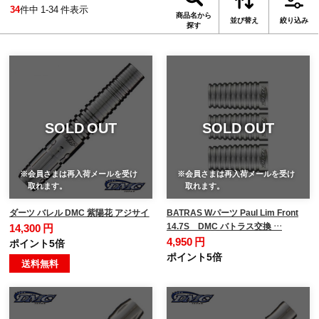
34
件中 1-34 件表示
商品名から
並び替え
絞り込み
探す
SOLD OUT
SOLD OUT
※会員さまは再入荷メールを受け
※会員さまは再入荷メールを受け
取れます。
取れます。
ダーツ バレル DMC 紫陽花 アジサイ
BATRAS Wパーツ Paul Lim Front
14.7S DMC バトラス交換 …
14,300 円
4,950 円
ポイント5倍
ポイント5倍
送料無料