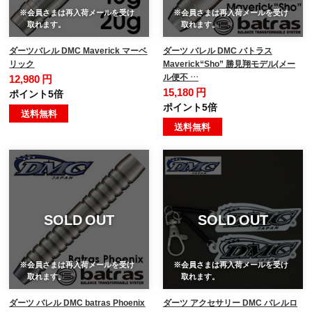
※会員さまは再入荷メールを受け
※会員さまは再入荷メールを受け
取れます。
取れます。
ダーツバレル DMC Maverick マーベ
ダーツ バレル DMC バトラス
リック
Maverick“Sho” 勝見翔モデル(メー
ル便不 …
12,980 円
15,180 円
ポイント5倍
ポイント5倍
送料無料
送料無料
SOLD OUT
SOLD OUT
※会員さまは再入荷メールを受け
※会員さまは再入荷メールを受け
取れます。
取れます。
ダーツ バレル DMC batras Phoenix
ダーツ アクセサリー DMC バレルロ