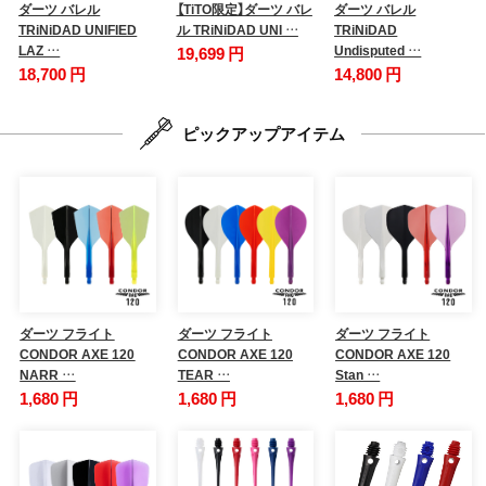
ダーツ バレル
【TiTO限定】ダーツ バレ
ダーツ バレル
TRiNiDAD UNIFIED
ル TRiNiDAD UNI …
TRiNiDAD
LAZ …
Undisputed …
19,699 円
18,700 円
14,800 円
ピックアップアイテム
ダーツ フライト
ダーツ フライト
ダーツ フライト
CONDOR AXE 120
CONDOR AXE 120
CONDOR AXE 120
NARR …
TEAR …
Stan …
1,680 円
1,680 円
1,680 円