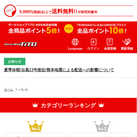
送料無料!!
9,000
円(税抜)以上で
※卸売対象外
Language
ログイン
会員登録
業販登録
お知らせ
夏季休暇/台風13号接近/熊本地震による配送への影響について
ホーム
>
バレル
カテゴリーランキング