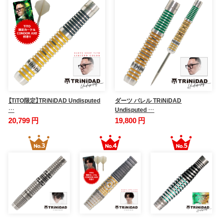
【TiTO限定】TRiNiDAD Undisputed
ダーツ バレル TRiNiDAD
…
Undisputed …
20,799 円
19,800 円