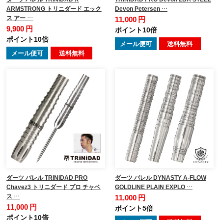
ARMSTRONG トリニダード エック
Devon Petersen …
ス アー …
11,000 円
9,900 円
ポイント10倍
ポイント10倍
メール便可
送料無料
メール便可
送料無料
ダーツ バレル TRiNiDAD PRO
ダーツ バレル DYNASTY A-FLOW
Chavez3 トリニダード プロ チャベ
GOLDLINE PLAIN EXPLO …
ス …
11,000 円
11,000 円
ポイント5倍
ポイント10倍