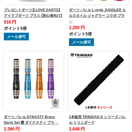
プレゼントダーツ【I LOVE DARTS】
ダーツ バレル L-style JUGGLER エ
アイラブダーツ ブラス 【初心者向け】
ルスタイル ジャグラー コラボ ブラ
…
916 円
2,200 円
ポイント5倍
ポイント5倍
メール便可
メール便可
ダーツ バレル DYNASTY Brass
1本販売 TRiNiDAD K シリーズ バレ
Darts Set 耀 ダイナスティ ブラ …
ル トリニダード
2,380 円
2,648 円