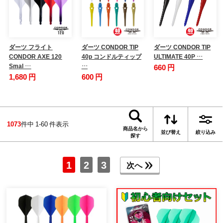
ダーツ フライト
ダーツ CONDOR TIP
ダーツ CONDOR TIP
CONDOR AXE 120
40p コンドルティップ
ULTIMATE 40P …
Smal …
…
660 円
1,680 円
600 円
1073
件中 1-60 件表示
商品名から
並び替え
絞り込み
探す
1
2
3
次へ