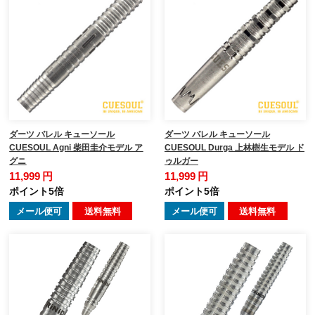
ダーツ バレル キューソール
ダーツ バレル キューソール
CUESOUL Agni 柴田圭介モデル ア
CUESOUL Durga 上林樹生モデル ド
グニ
ゥルガー
11,999 円
11,999 円
ポイント5倍
ポイント5倍
メール便可
送料無料
メール便可
送料無料