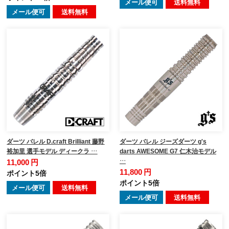
メール便可
送料無料
メール便可
送料無料
ダーツ バレル D.craft Brilliant 藤野
ダーツ バレル ジーズダーツ g's
裕加里 選手モデル ディークラ …
darts AWESOME G7 仁木治モデル
…
11,000 円
11,800 円
ポイント5倍
ポイント5倍
メール便可
送料無料
メール便可
送料無料