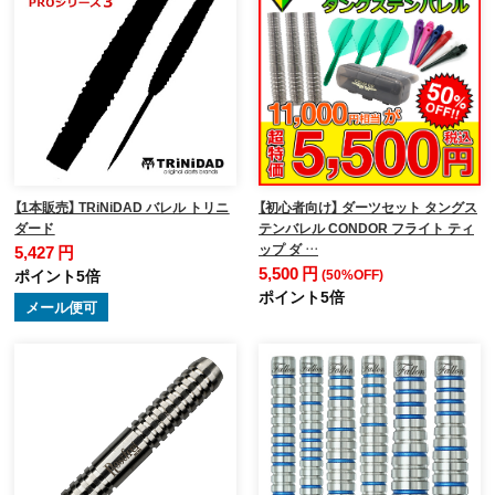
【1本販売】 TRiNiDAD バレル トリニ
【初心者向け】 ダーツセット タングス
ダード
テンバレル CONDOR フライト ティ
ップ ダ …
5,427 円
5,500 円
ポイント5倍
(50%OFF)
ポイント5倍
メール便可