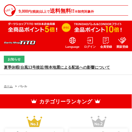
送料無料!!
9,000
円(税抜)以上で
※卸売対象外
Language
ログイン
会員登録
業販登録
お知らせ
夏季休暇/台風13号接近/熊本地震による配送への影響について
ホーム
>
バレル
カテゴリーランキング