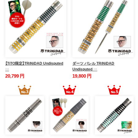
【TiTO限定】TRiNiDAD Undisputed
ダーツ バレル TRiNiDAD
…
Undisputed …
20,799 円
19,800 円