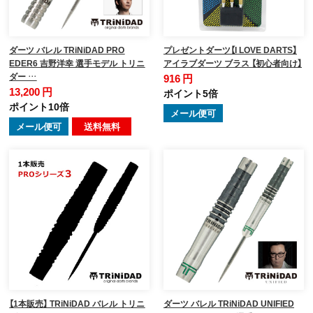
ダーツ バレル TRiNiDAD PRO
プレゼントダーツ【I LOVE DARTS】
EDER6 吉野洋幸 選手モデル トリニ
アイラブダーツ ブラス 【初心者向け】
ダー …
916 円
13,200 円
ポイント5倍
ポイント10倍
メール便可
メール便可
送料無料
【1本販売】 TRiNiDAD バレル トリニ
ダーツ バレル TRiNiDAD UNIFIED