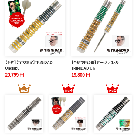
【予約】【TiTO限定】TRiNiDAD
【予約でP20倍】ダーツ バレル
Undispu …
TRiNiDAD Un …
20,799 円
19,800 円