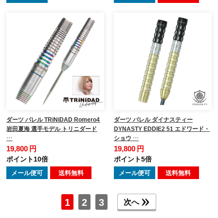
ダーツ バレル TRiNiDAD Romero4
ダーツ バレル ダイナスティー
岩田夏海 選手モデル トリニダード
DYNASTY EDDIE2 51 エドワード・
…
ショウ …
19,800 円
19,800 円
ポイント10倍
ポイント5倍
メール便可
送料無料
メール便可
送料無料
1
2
3
次へ