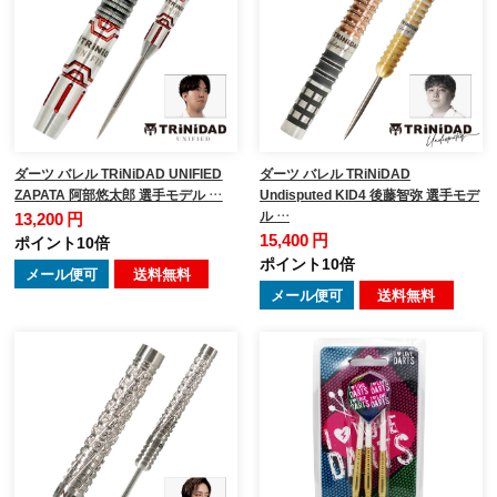
ダーツ バレル TRiNiDAD UNIFIED
ダーツ バレル TRiNiDAD
ZAPATA 阿部悠太郎 選手モデル …
Undisputed KID4 後藤智弥 選手モデ
ル …
13,200 円
15,400 円
ポイント10倍
ポイント10倍
メール便可
送料無料
メール便可
送料無料