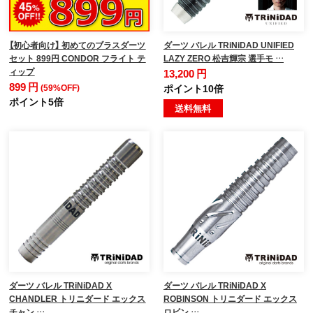
【初心者向け】 初めてのブラスダーツ
ダーツ バレル TRiNiDAD UNIFIED
セット 899円 CONDOR フライト テ
LAZY ZERO 松吉輝宗 選手モ …
ィップ
13,200 円
899 円
(59%OFF)
ポイント10倍
ポイント5倍
送料無料
ダーツ バレル TRiNiDAD X
ダーツ バレル TRiNiDAD X
CHANDLER トリニダード エックス
ROBINSON トリニダード エックス
チャン …
ロビン …