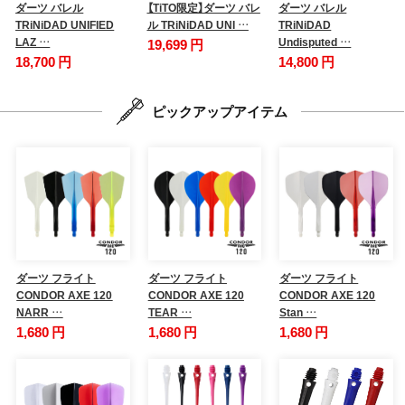
ダーツ バレル
【TiTO限定】ダーツ バレ
ダーツ バレル
TRiNiDAD UNIFIED
ル TRiNiDAD UNI …
TRiNiDAD
LAZ …
Undisputed …
19,699 円
18,700 円
14,800 円
ピックアップアイテム
ダーツ フライト
ダーツ フライト
ダーツ フライト
CONDOR AXE 120
CONDOR AXE 120
CONDOR AXE 120
NARR …
TEAR …
Stan …
1,680 円
1,680 円
1,680 円