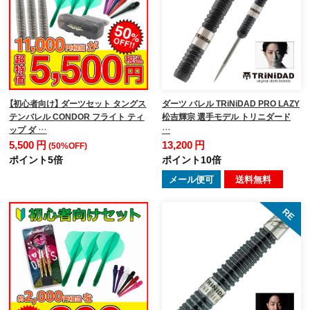
【初心者向け】 ダーツセット タングス
ダーツ バレル TRiNiDAD PRO LAZY
テンバレル CONDOR フライト ティ
松吉輝宗 選手モデル トリニダード
ップ ダ …
…
5,500 円
13,200 円
(50%OFF)
ポイント5倍
ポイント10倍
メール便可
送料無料