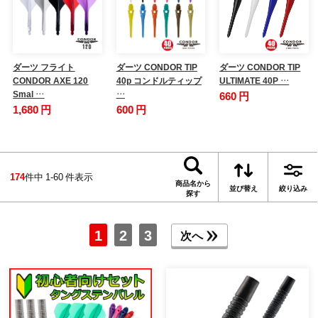
ダーツ フライト
ダーツ CONDOR TIP
ダーツ CONDOR TIP
CONDOR AXE 120
40p コンドルティップ
ULTIMATE 40P …
Smal …
…
660 円
1,680 円
600 円
174
件中 1-60 件表示
商品名から
並び替え
絞り込み
探す
1
2
3
次へ