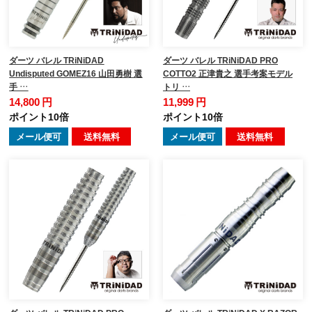
ダーツ バレル TRiNiDAD
ダーツ バレル TRiNiDAD PRO
Undisputed GOMEZ16 山田勇樹 選
COTTO2 正津貴之 選手考案モデル
手 …
トリ …
14,800 円
11,999 円
ポイント10倍
ポイント10倍
メール便可
送料無料
メール便可
送料無料