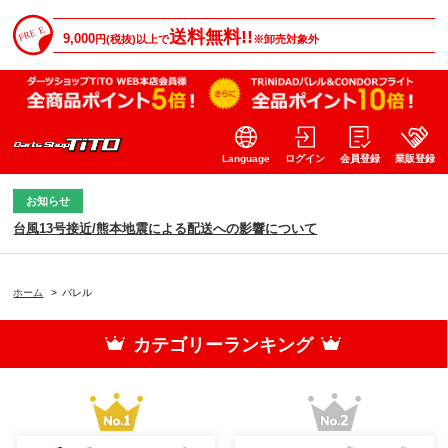
送料無料!!
9,000
円(税抜)以上で
※卸売対象外
Language
ログイン
会員登録
業販登録
お知らせ
台風13号接近/熊本地震による配送への影響について
ホーム
>
バレル
カテゴリーランキング