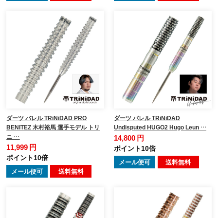
ダーツ バレル TRiNiDAD PRO
ダーツ バレル TRiNiDAD
BENITEZ 木村裕馬 選手モデル トリ
Undisputed HUGO2 Hugo Leun …
ニ …
14,800 円
11,999 円
ポイント10倍
ポイント10倍
メール便可
送料無料
メール便可
送料無料