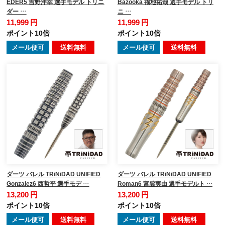
EDER5 吉野洋幸 選手モデル トリニ
Bazooka 福地祐哉 選手モデル トリ
ダー …
ニ …
11,999 円
11,999 円
ポイント10倍
ポイント10倍
メール便可
送料無料
メール便可
送料無料
ダーツ バレル TRiNiDAD UNIFIED
ダーツ バレル TRiNiDAD UNIFIED
Gonzalez6 西哲平 選手モデ …
Roman6 宮脇実由 選手モデルト …
13,200 円
13,200 円
ポイント10倍
ポイント10倍
メール便可
送料無料
メール便可
送料無料