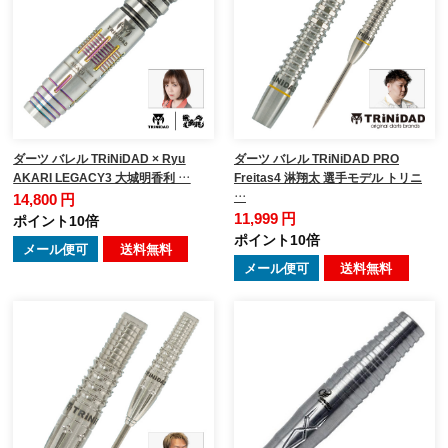
ダーツ バレル TRiNiDAD × Ryu
ダーツ バレル TRiNiDAD PRO
AKARI LEGACY3 大城明香利 …
Freitas4 淋翔太 選手モデル トリニ
…
14,800 円
11,999 円
ポイント10倍
ポイント10倍
メール便可
送料無料
メール便可
送料無料