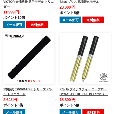
VICTOR 金澤勇希 選手モデル トリニ
Bliss ブリス 馬場善久モデル
ダ …
28,600 円
11,999 円
ポイント5倍
ポイント10倍
メール便可
送料無料
メール便可
送料無料
1本販売 TRiNiDAD K シリーズ バレ
バレル ダイナスティー エーフロー
ル トリニダード
DYNASTY THE TALON Larry B …
2,648 円
18,800 円
ポイント5倍
ポイント5倍
メール便可
メール便可
送料無料