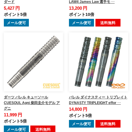
ダード
LAW4 James Law 選手モ …
5,427 円
13,200 円
ポイント5倍
ポイント10倍
メール便可
メール便可
送料無料
ダーツ バレル キューソール
バレル ダイナスティー トリプレイト
CUESOUL Agni 柴田圭介モデル ア
DYNASTY TRIPLEIGHT effor …
グニ
14,800 円
11,999 円
ポイント5倍
ポイント5倍
メール便可
送料無料
メール便可
送料無料