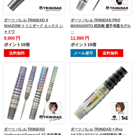
ダーツ バレル TRiNiDAD X
ダーツ バレル TRiNiDAD PRO
SHADOW トリニダード エックス シ
MARGARITO 武田樹 選手考案モデル
ャドウ
…
9,900 円
11,999 円
ポイント10倍
ポイント10倍
送料無料
メール便可
送料無料
ダーツ バレル TRiNiDAD
ダーツ バレル TRiNiDAD × Ryu
Undisputed Romero3 ST 岩田夏海
AKARI LEGACY 大城明香利 選 …