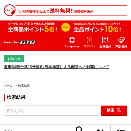
送料無料!!
9,000
円(税抜)以上で
※卸売対象外
Language
ログイン
会員登録
業販登録
お知らせ
夏季休暇/台風13号接近/熊本地震による配送への影響について
ホーム
>
検索結果
検索結果
検索